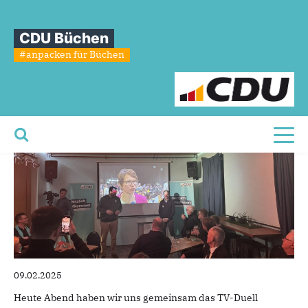
Sie sind hier
»
Politisches TV-Duell & spannende Diskussionen mit euch!
CDU Büchen
Politisches
TV-Duell
&
spannende
#anpacken für Büchen
Diskussionen
mit
euch!
Toggl
09.02.2025
Heute Abend haben wir uns gemeinsam das TV-Duell