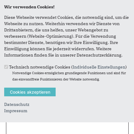
Seite versenden
Wir verwenden Cookies!
Vielen Dank, dass Sie die Inhalte unserer Homepage
Diese Webseite verwendet Cookies, die notwendig sind, um die
weiterempfehlen.
Webseite zu nutzen. Weiterhin verwenden wir Dienste von
Drittanbietern, die uns helfen, unser Webangebot zu
Anmerkung: Ihre E-Mail-Adresse wird benötigt um die
verbessern (Website-Optimierung). Für die Verwendung
Personen, denen Sie die Seite weiterempfehlen, zu
bestimmter Dienste, benötigen wir Ihre Einwilligung. Ihre
informieren, von wem die Empfehlung kommt, und dass es
Einwilligung können Sie jederzeit widerrufen. Weitere
kein Spam ist.
Informationen finden Sie in unserer Datenschutzerklärung.
Das mit * gekennzeichnete Feld ist ein Pflichtfeld.
Technisch notwendige Cookies (
Individuelle Einstellungen
)
Notwendige Cookies ermöglichen grundlegende Funktionen und sind für
Eigene E-Mail-Adresse
*
das einwandfreie Funktionieren der Website notwendig.
Eigener Name
*
Datenschutz
Impressum
Senden an
*