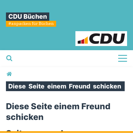
CDU Büchen
#anpacken für Büchen
Toggl
Sie sind hier
Diese
Seite
einem
Freund
schicken
Diese Seite einem Freund
schicken